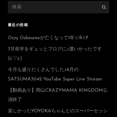
検
検
索:
索
最近の投稿
Ozzy Osbourneが亡くなって1年☆R.I.P
7月前半をギュッとブログに♪濃いかったです
(≧▽≦)
今月も盛りだくさんでした♪6月の
SATSUMA3042 YouTube Super Live Stream
【動画あり】岡山CRAZYMAMA KINGDOM公
演終了
楽しかったYOYOKAちゃんとのスーパーセッシ