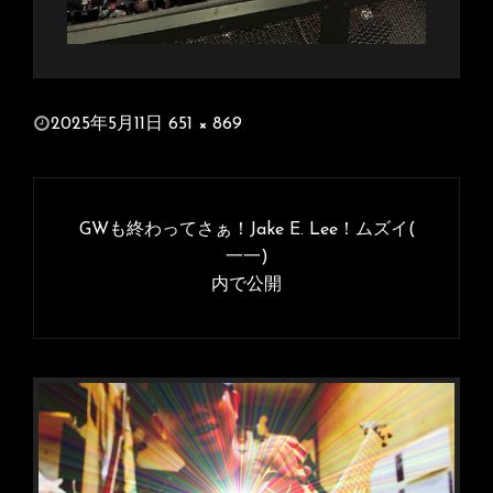
投
2025年5月11日
651 × 869
稿
フ
日:
ル
投
サ
稿
GWも終わってさぁ！Jake E. Lee！ムズイ(
イ
ナ
一一)
ズ
内で公開
ビ
ゲ
ー
シ
ョ
ン