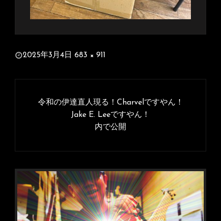
投
2025年3月4日
683 × 911
稿
フ
日:
ル
投
サ
稿
令和の伊達直人現る！Charvelですやん！
イ
ナ
Jake E. Leeですやん！
ズ
内で公開
ビ
ゲ
ー
シ
ョ
ン