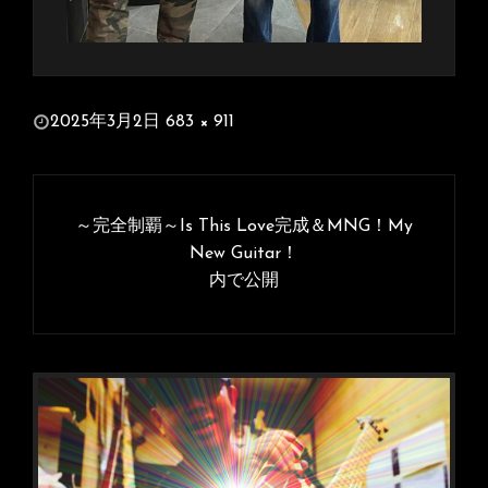
投
2025年3月2日
683 × 911
稿
フ
日:
ル
投
サ
稿
～完全制覇～Is This Love完成＆MNG！My
イ
ナ
New Guitar！
ズ
内で公開
ビ
ゲ
ー
シ
ョ
ン