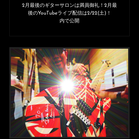
稿
2月最後のギターサロンは満員御礼！2月最
イ
ナ
後のYouTubeライブ配信は2/22(土)！
ズ
内で公開
ビ
ゲ
ー
シ
ョ
ン