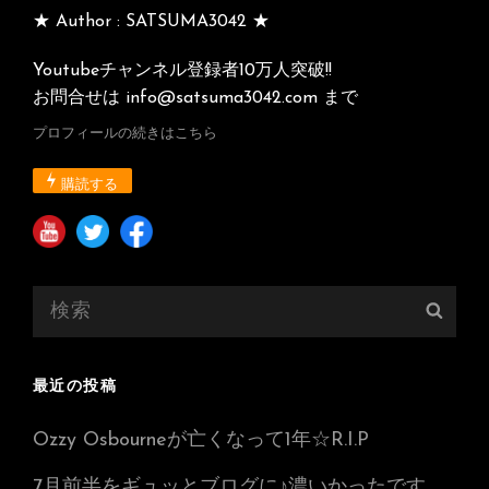
★ Author : SATSUMA3042 ★
Youtubeチャンネル登録者10万人突破!!
お問合せは info@satsuma3042.com まで
プロフィールの続きはこちら
購読する
検
検
索:
索
最近の投稿
Ozzy Osbourneが亡くなって1年☆R.I.P
7月前半をギュッとブログに♪濃いかったです