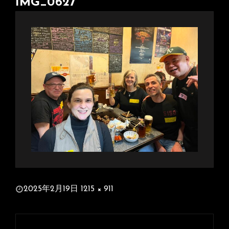
IMG_0627
投
2025年2月19日
1215 × 911
稿
フ
日:
ル
投
サ