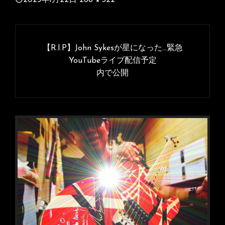
稿
フ
日:
ル
投
サ
稿
【R.I.P】John Sykesが星になった…緊急
イ
ナ
YouTubeライブ配信予定
ズ
内で公開
ビ
ゲ
ー
シ
ョ
ン