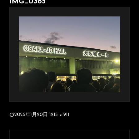
IMG_0385
投
2025年1月20日
1215 × 911
稿
フ
日:
ル
投
サ