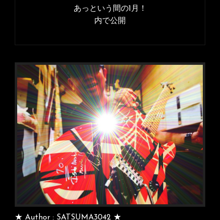
稿
あっという間の1月！
イ
ナ
内で公開
ズ
ビ
ゲ
ー
シ
ョ
ン
★ Author : SATSUMA3042 ★