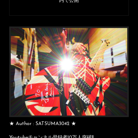
内で公開
ビ
ゲ
ー
シ
ョ
ン
★ Author : SATSUMA3042 ★
Youtubeチャンネル登録者10万人突破!!