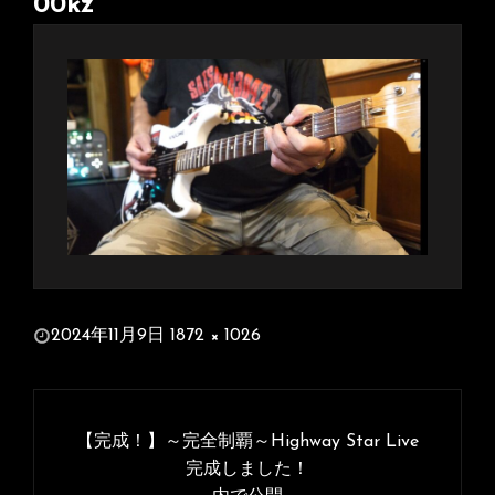
00kz
投
2024年11月9日
1872 × 1026
稿
フ
日:
ル
投
サ
稿
【完成！】～完全制覇～Highway Star Live
イ
ナ
完成しました！
ズ