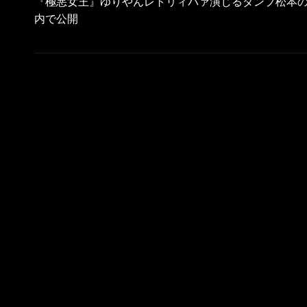
稿
『極悪女王』ゆりやんレトリィバァ演じるダンプ松本の生
ナ
内で公開
ビ
ゲ
ー
シ
ョ
ン