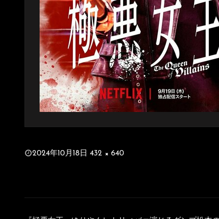
投
2024年10月18日
432 × 640
稿
フ
日:
ル
サ
イ
投
ズ