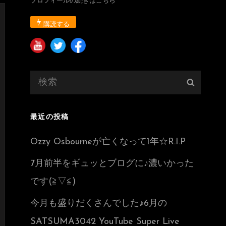
プロフィールの続きはこちら
購読する
検
検
索:
索
最近の投稿
Ozzy Osbourneが亡くなって1年☆R.I.P
7月前半をギュッとブログに♪濃いかった
です(≧▽≦)
今月も盛りだくさんでした♪6月の
SATSUMA3042 YouTube Super Live