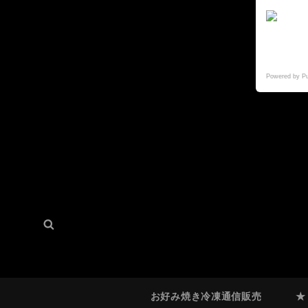
Powered by P
検
検
索:
索
お好み焼き冷凍通信販売
★