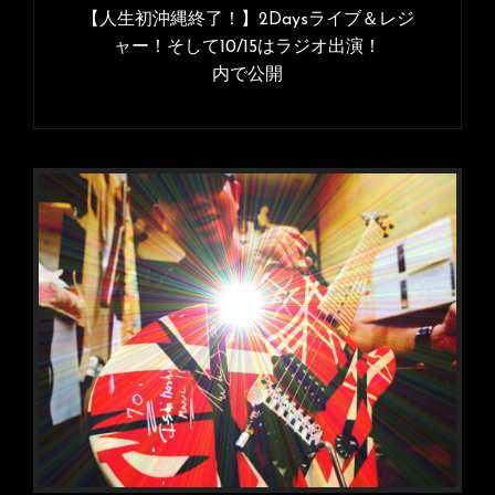
稿
【人生初沖縄終了！】2Daysライブ＆レジ
イ
ナ
ャー！そして10/15はラジオ出演！
ズ
内で公開
ビ
ゲ
ー
シ
ョ
ン