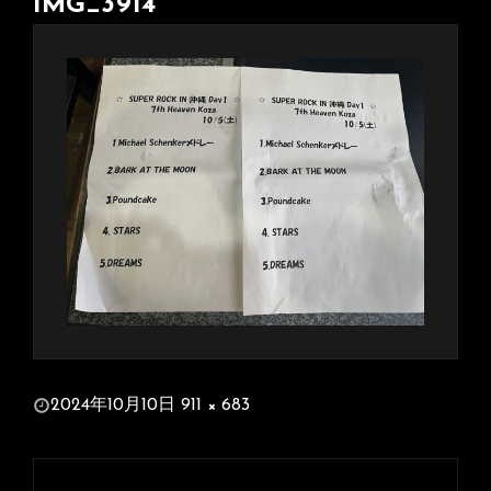
IMG_3914
投
2024年10月10日
911 × 683
稿
フ
日:
ル
投
サ