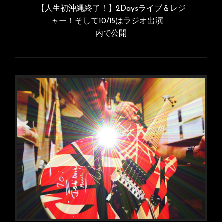
稿
【人生初沖縄終了！】2Daysライブ＆レジ
イ
ナ
ャー！そして10/15はラジオ出演！
ズ
内で公開
ビ
ゲ
ー
シ
ョ
ン