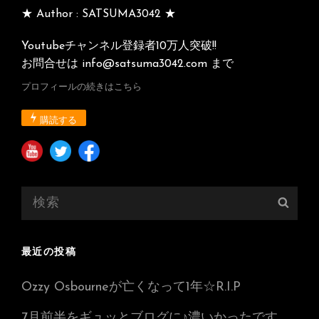
★ Author : SATSUMA3042 ★
Youtubeチャンネル登録者10万人突破!!
お問合せは info@satsuma3042.com まで
プロフィールの続きはこちら
購読する
検
検
索:
索
最近の投稿
Ozzy Osbourneが亡くなって1年☆R.I.P
7月前半をギュッとブログに♪濃いかったです