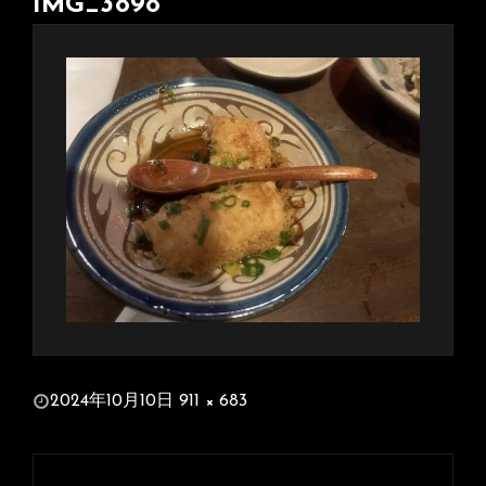
IMG_3898
投
2024年10月10日
911 × 683
稿
フ
日:
ル
投
サ