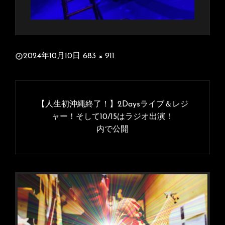
投
2024年10月10日
683 × 911
稿
フ
日:
ル
投
サ
稿
【人生初沖縄終了！】2Daysライブ＆レジ
イ
ナ
ャー！そして10/15はラジオ出演！
ズ
内で公開
ビ
ゲ
ー
シ
ョ
ン