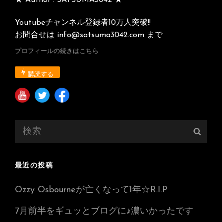
★ Author : SATSUMA3042 ★
Youtubeチャンネル登録者10万人突破!!
お問合せは info@satsuma3042.com まで
プロフィールの続きはこちら
購読する
検
検
索:
索
最近の投稿
Ozzy Osbourneが亡くなって1年☆R.I.P
7月前半をギュッとブログに♪濃いかったです