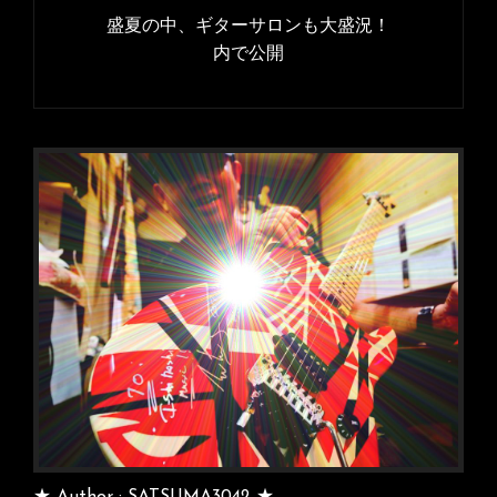
サ
稿
盛夏の中、ギターサロンも大盛況！
イ
ナ
内で公開
ズ
ビ
ゲ
ー
シ
ョ
ン