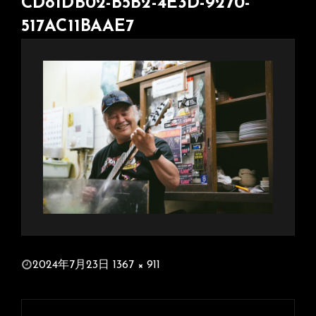
CD81DB02-B5B2-4E3D-9270-
517AC11BAAE7
投
2024年7月23日
1367 × 911
稿
フ
日:
ル
投