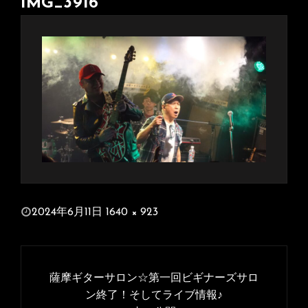
IMG_3916
投
2024年6月11日
1640 × 923
稿
フ
日:
ル
投
サ
稿
薩摩ギターサロン☆第一回ビギナーズサロ
イ
ナ
ン終了！そしてライブ情報♪
ズ