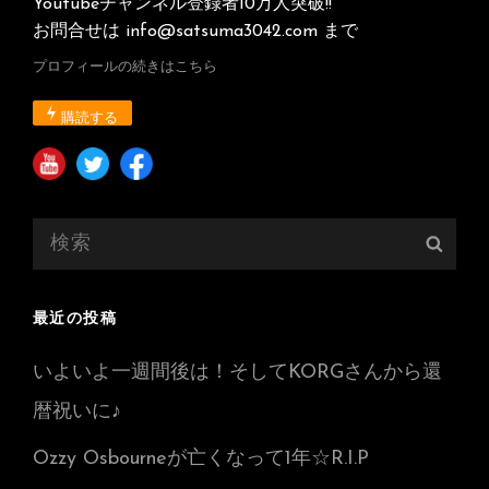
Youtubeチャンネル登録者10万人突破!!
お問合せは info@satsuma3042.com まで
プロフィールの続きはこちら
購読する
検
検
索:
索
最近の投稿
いよいよ一週間後は！そしてKORGさんから還
暦祝いに♪
Ozzy Osbourneが亡くなって1年☆R.I.P