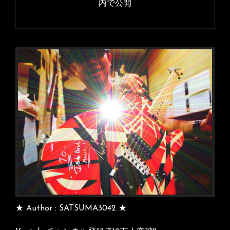
内で公開
ビ
ゲ
ー
シ
ョ
ン
★ Author : SATSUMA3042 ★