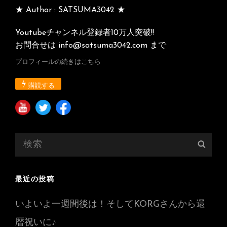
★ Author : SATSUMA3042 ★
Youtubeチャンネル登録者10万人突破!!
お問合せは info@satsuma3042.com まで
プロフィールの続きはこちら
購読する
検
検
索:
索
最近の投稿
いよいよ一週間後は！そしてKORGさんから還
暦祝いに♪