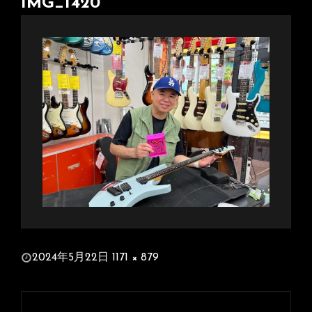
IMG_1420
投
2024年5月22日
1171 × 879
稿
フ
日:
ル
投
サ