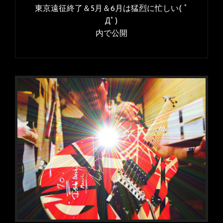
稿
東京遠征終了＆5月＆6月は猛烈に忙しい( ﾟ
イ
ナ
Дﾟ)
ズ
内で公開
ビ
ゲ
ー
シ
ョ
ン