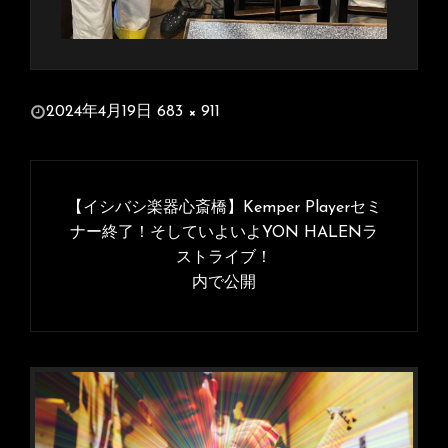
投
2024年4月19日
683 × 911
稿
フ
日:
ル
投
サ
稿
【イシバシ楽器心斎橋】Kemper Playerセミ
イ
ナ
ナー終了！そしていよいよYON HALENラ
ズ
ストライブ！
ビ
内で公開
ゲ
ー
シ
ョ
ン