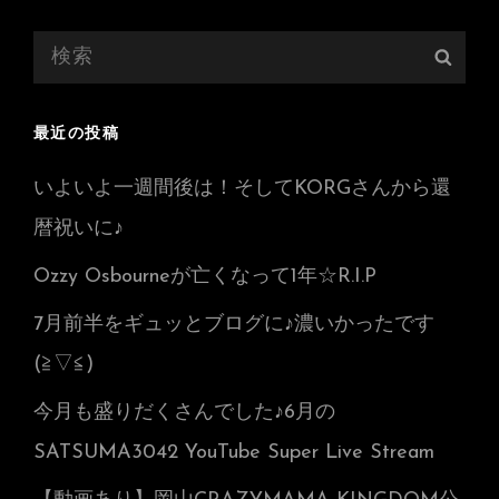
検
検
索:
索
最近の投稿
いよいよ一週間後は！そしてKORGさんから還
暦祝いに♪
Ozzy Osbourneが亡くなって1年☆R.I.P
7月前半をギュッとブログに♪濃いかったです
(≧▽≦)
今月も盛りだくさんでした♪6月の
SATSUMA3042 YouTube Super Live Stream