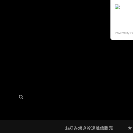
Powered by P
検
検
索:
索
お好み焼き冷凍通信販売
★