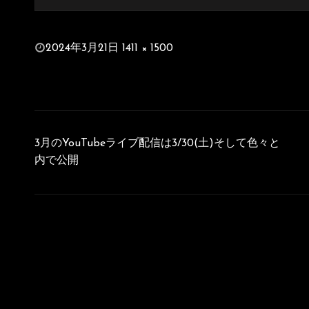
投
2024年3月21日
1411 × 1500
稿
フ
日:
ル
サ
イ
投
ズ
稿
3月のYouTubeライブ配信は3/30(土)そして色々と
ナ
内で公開
ビ
ゲ
ー
シ
ョ
ン