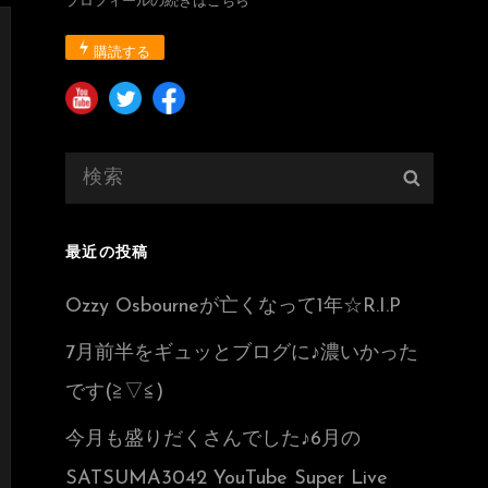
プロフィールの続きはこちら
購読する
検
検
索:
索
最近の投稿
Ozzy Osbourneが亡くなって1年☆R.I.P
7月前半をギュッとブログに♪濃いかった
です(≧▽≦)
今月も盛りだくさんでした♪6月の
SATSUMA3042 YouTube Super Live