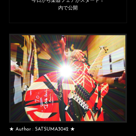
稿
今日から楽器フェアがスタート！
ナ
内で公開
ビ
ゲ
ー
シ
ョ
ン
★ Author : SATSUMA3042 ★