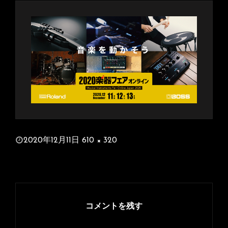
投
2020年12月11日
610 × 320
稿
フ
日:
ル
サ
イ
ズ
コメントを残す