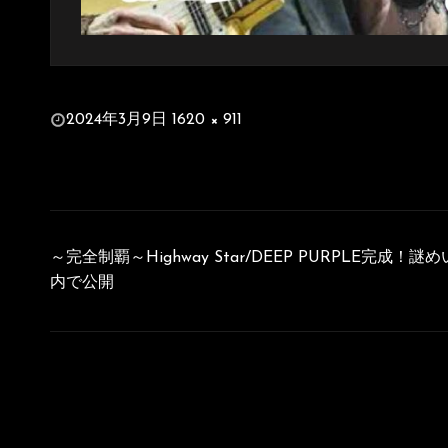
投
2024年3月9日
1620 × 911
稿
フ
日:
ル
サ
イ
投
ズ
稿
～完全制覇～Highway Star/DEEP PURPLE完成！謎め
ナ
内で公開
ビ
ゲ
ー
シ
ョ