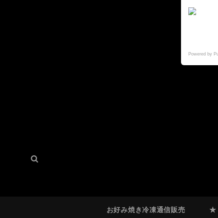
Powered by P
検
検
索:
索
お好み焼き冷凍通信販売
★