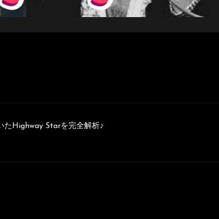
いたHighway Starを完全解析♪