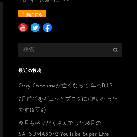
プロフィールの続きはこちら
購読する
検
検
索:
索
最近の投稿
Ozzy Osbourneが亡くなって1年☆R.I.P
7月前半をギュッとブログに♪濃いかった
です(≧▽≦)
今月も盛りだくさんでした♪6月の
SATSUMA3042 YouTube Super Live