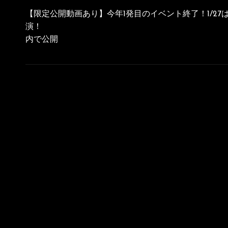
稿
【限定公開動画あり】今年1発目のイベント終了！1/27はY
ナ
演！
内で公開
ビ
ゲ
ー
シ
ョ
ン