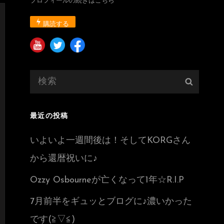
プロフィールの続きはこちら
購読する
検
検
索:
索
最近の投稿
いよいよ一週間後は！そしてKORGさん
から還暦祝いに♪
Ozzy Osbourneが亡くなって1年☆R.I.P
7月前半をギュッとブログに♪濃いかった
です(≧▽≦)