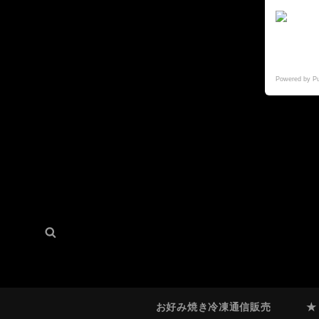
Powered by P
検
検
索:
索
お好み焼き冷凍通信販売
★