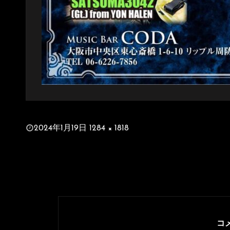
投
2024年1月19日
1284 × 1818
稿
フ
日:
ル
サ
イ
ズ
コ