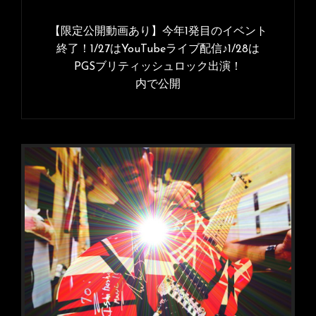
投
稿
【限定公開動画あり】今年1発目のイベント
ナ
終了！1/27はYouTubeライブ配信♪1/28は
PGSブリティッシュロック出演！
ビ
内で公開
ゲ
ー
シ
ョ
ン