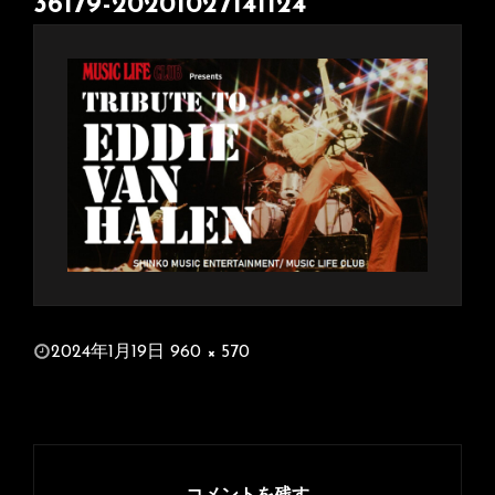
36179-20201027141124
投
2024年1月19日
960 × 570
稿
フ
日:
ル
サ
イ
ズ