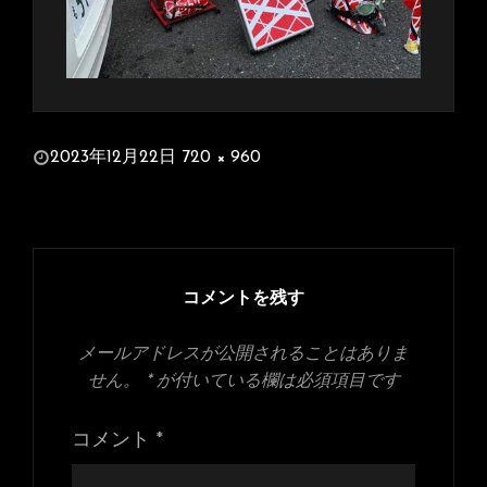
投
2023年12月22日
720 × 960
稿
フ
日:
ル
サ
イ
ズ
コメントを残す
メールアドレスが公開されることはありま
せん。
*
が付いている欄は必須項目です
コメント
*