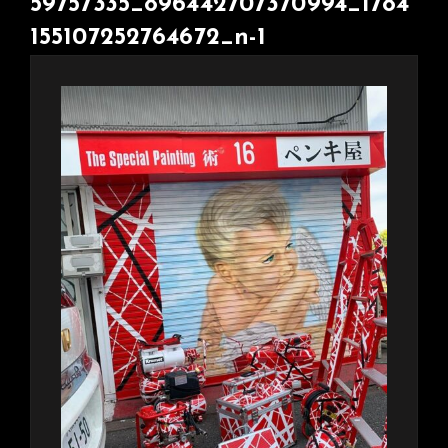
59757335_896442707370994_1784
155107252764672_n-1