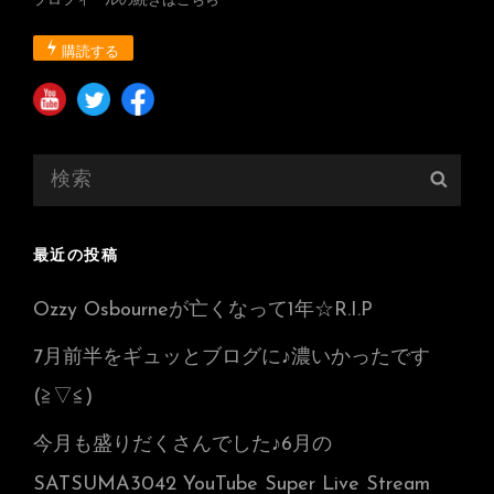
プロフィールの続きはこちら
購読する
検
検
索:
索
最近の投稿
Ozzy Osbourneが亡くなって1年☆R.I.P
7月前半をギュッとブログに♪濃いかったです
(≧▽≦)
今月も盛りだくさんでした♪6月の
SATSUMA3042 YouTube Super Live Stream