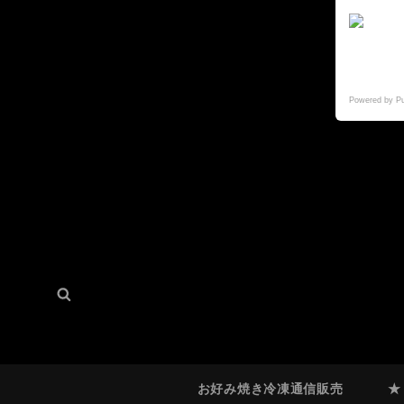
Powered by P
検
検
索:
索
お好み焼き冷凍通信販売
★