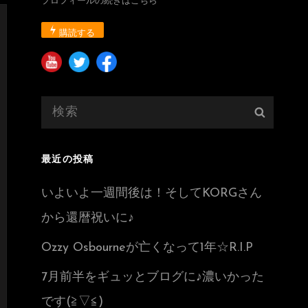
プロフィールの続きはこちら
購読する
検
検
索:
索
最近の投稿
いよいよ一週間後は！そしてKORGさん
から還暦祝いに♪
Ozzy Osbourneが亡くなって1年☆R.I.P
7月前半をギュッとブログに♪濃いかった
です(≧▽≦)