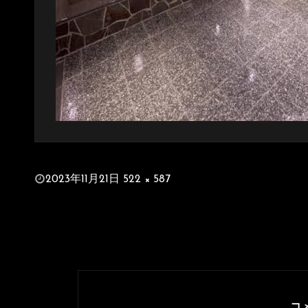
投
2023年11月21日
522 × 587
稿
フ
日:
ル
サ
イ
ズ
コ