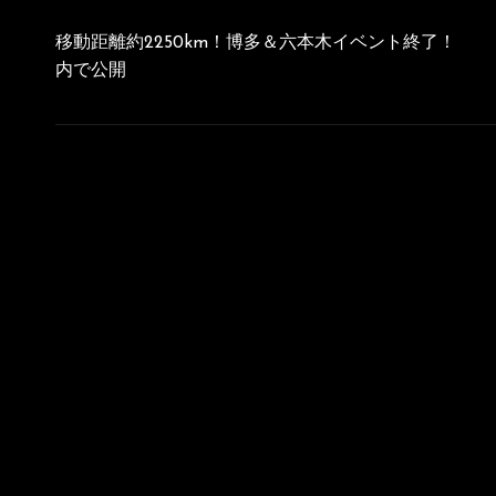
投
稿
移動距離約2250km！博多＆六本木イベント終了！
ナ
内で公開
ビ
ゲ
ー
シ
ョ
ン