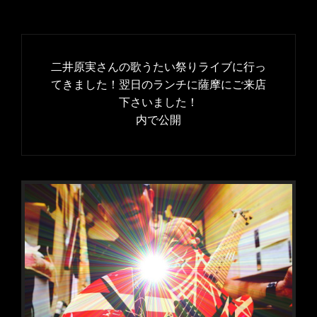
投
稿
二井原実さんの歌うたい祭りライブに行っ
ナ
てきました！翌日のランチに薩摩にご来店
下さいました！
ビ
内で公開
ゲ
ー
シ
ョ
ン