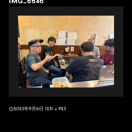
IMG_6646
投
2023年9月6日
1231 × 923
稿
フ
日:
ル
サ