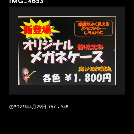
IMG_4653
投
2023年4月29日
767 × 548
稿
フ
日:
ル
サ