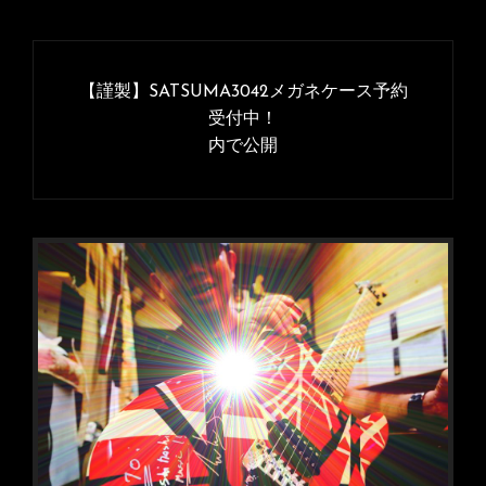
投
稿
【謹製】SATSUMA3042メガネケース予約
ナ
受付中！
内で公開
ビ
ゲ
ー
シ
ョ
ン