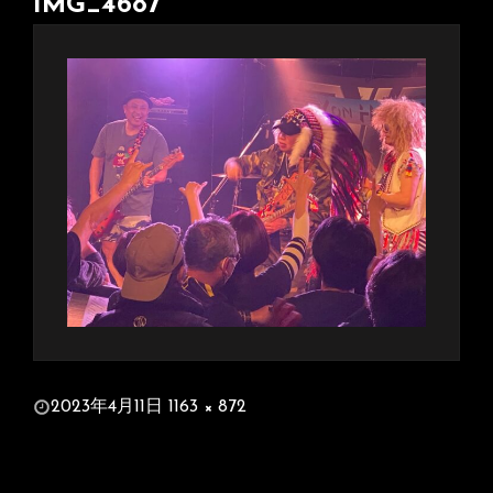
IMG_4687
投
2023年4月11日
1163 × 872
稿
フ
日:
ル
サ