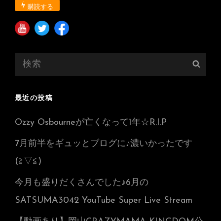
購読する
検
検
索:
索
最近の投稿
Ozzy Osbourneが亡くなって1年☆R.I.P
7月前半をギュッとブログに♪濃いかったです
(≧▽≦)
今月も盛りだくさんでした♪6月の
SATSUMA3042 YouTube Super Live Stream