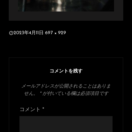
投
2023年4月11日
697 × 929
稿
フ
日:
ル
サ
イ
ズ
コメントを残す
メールアドレスが公開されることはありま
せん。
*
が付いている欄は必須項目です
コメント
*