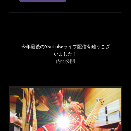
投
稿
今年最後のYouTubeライブ配信有難うござ
ナ
いました！
内で公開
ビ
ゲ
ー
シ
ョ
ン