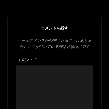
稿
フ
日:
ル
サ
イ
ズ
コメントを残す
メールアドレスが公開されることはありま
せん。
*
が付いている欄は必須項目です
コメント
*