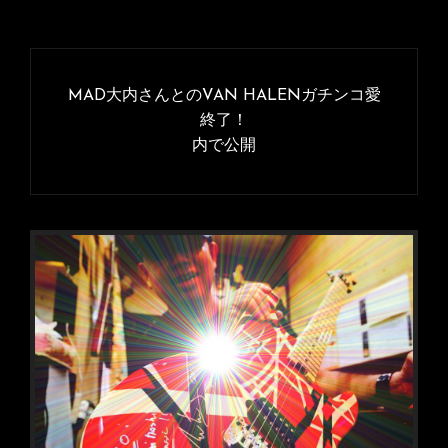
投
稿
MAD大内さんとのVAN HALENガチンコ愛
ナ
終了！
内で公開
ビ
ゲ
ー
シ
ョ
ン