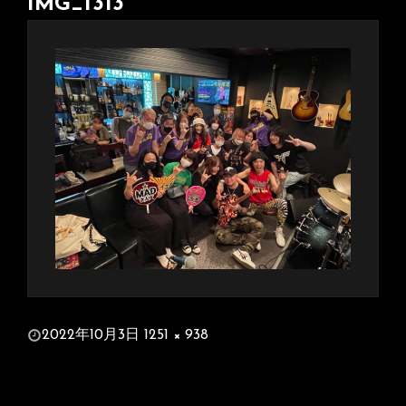
IMG_1313
投
2022年10月3日
1251 × 938
稿
フ
日:
ル
サ