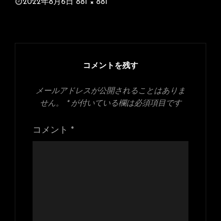
投
2022年8月6日
881 × 881
稿
フ
日:
ル
サ
イ
ズ
コメントを残す
メールアドレスが公開されることはありま
せん。
*
が付いている欄は必須項目です
コメント
*