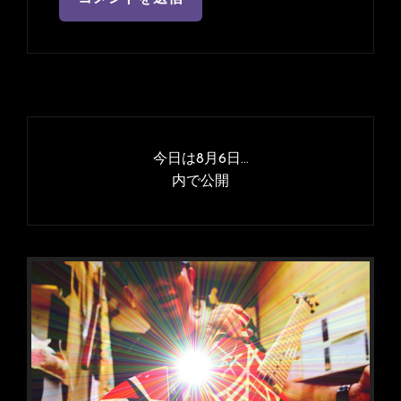
投
稿
今日は8月6日…
ナ
内で公開
ビ
ゲ
ー
シ
ョ
ン