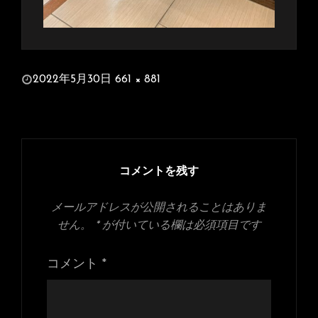
投
2022年5月30日
661 × 881
稿
フ
日:
ル
サ
イ
ズ
コメントを残す
メールアドレスが公開されることはありま
せん。
*
が付いている欄は必須項目です
コメント
*