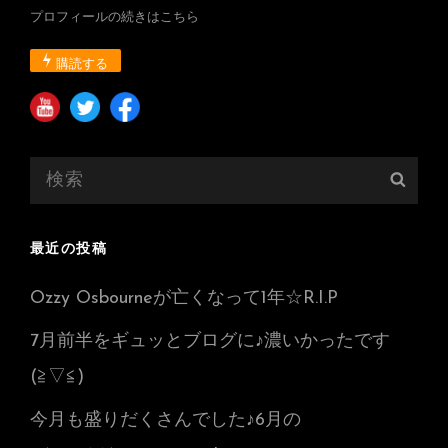
プロフィールの続きはこちら
購読する
検
検
索:
索
最近の投稿
Ozzy Osbourneが亡くなって1年☆R.I.P
7月前半をギュッとブログに♪濃いかったです
(≧▽≦)
今月も盛りだくさんでした♪6月の