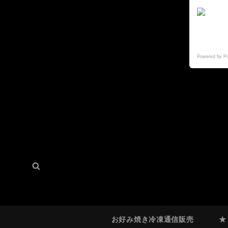
Powered by P
検
検
索:
索
お好み焼き冷凍通信販売
★