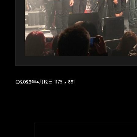
投
2022年4月12日
1175 × 881
稿
フ
日:
ル
サ
イ
ズ