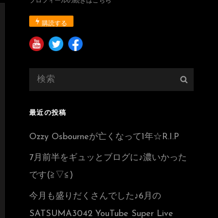
プロフィールの続きはこちら
購読する
検
検
索:
索
最近の投稿
Ozzy Osbourneが亡くなって1年☆R.I.P
7月前半をギュッとブログに♪濃いかった
です(≧▽≦)
今月も盛りだくさんでした♪6月の
SATSUMA3042 YouTube Super Live