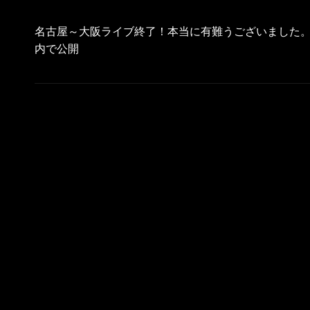
投
稿
名古屋～大阪ライブ終了！本当に有難うございました。YO
ナ
内で公開
ビ
ゲ
ー
シ
ョ
ン