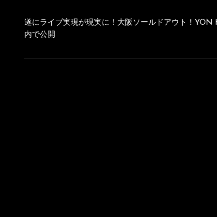
投
稿
遂にライブ実現が現実に！大阪ソールドアウト！YON HA
ナ
内で公開
ビ
ゲ
ー
シ
ョ
ン