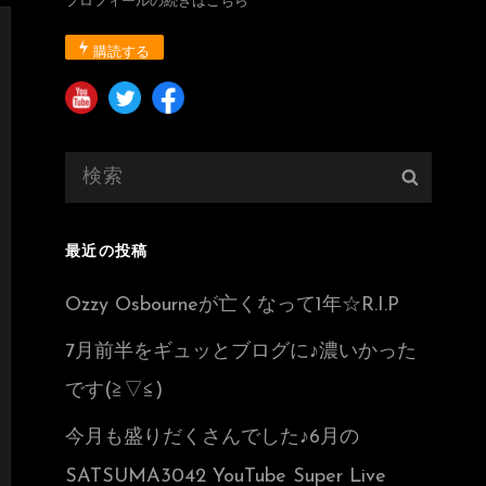
プロフィールの続きはこちら
購読する
検
検
索:
索
最近の投稿
Ozzy Osbourneが亡くなって1年☆R.I.P
7月前半をギュッとブログに♪濃いかった
です(≧▽≦)
今月も盛りだくさんでした♪6月の
SATSUMA3042 YouTube Super Live