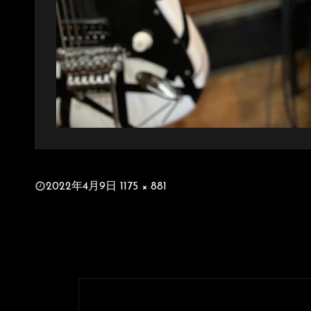
投
2022年4月9日
1175 × 881
稿
フ
日:
ル
サ
イ
ズ