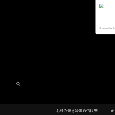
Powered by P
検
検
索:
索
お好み焼き冷凍通信販売
★