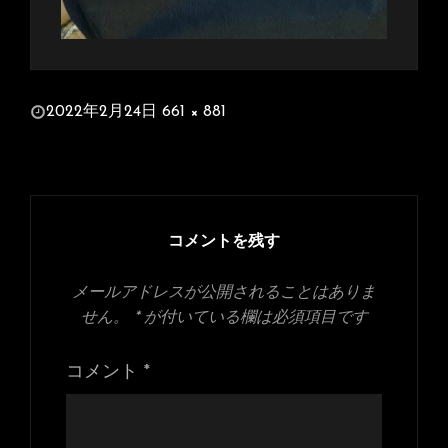
投
2022年2月24日
661 × 881
稿
フ
日:
ル
サ
イ
ズ
コメントを残す
メールアドレスが公開されることはありま
せん。
*
が付いている欄は必須項目です
コメント
*