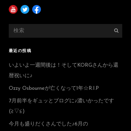
検
検
索:
索
最近の投稿
いよいよ一週間後は！そしてKORGさんから還
暦祝いに♪
Ozzy Osbourneが亡くなって1年☆R.I.P
7月前半をギュッとブログに♪濃いかったです
(≧▽≦)
今月も盛りだくさんでした♪6月の