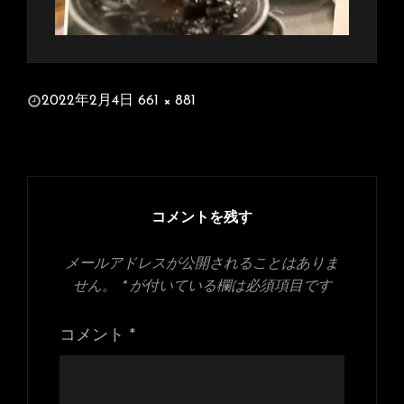
投
2022年2月4日
661 × 881
稿
フ
日:
ル
サ
イ
ズ
コメントを残す
メールアドレスが公開されることはありま
せん。
*
が付いている欄は必須項目です
コメント
*