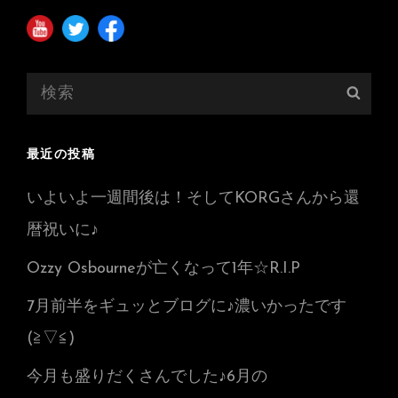
検
検
索:
索
最近の投稿
いよいよ一週間後は！そしてKORGさんから還
暦祝いに♪
Ozzy Osbourneが亡くなって1年☆R.I.P
7月前半をギュッとブログに♪濃いかったです
(≧▽≦)
今月も盛りだくさんでした♪6月の