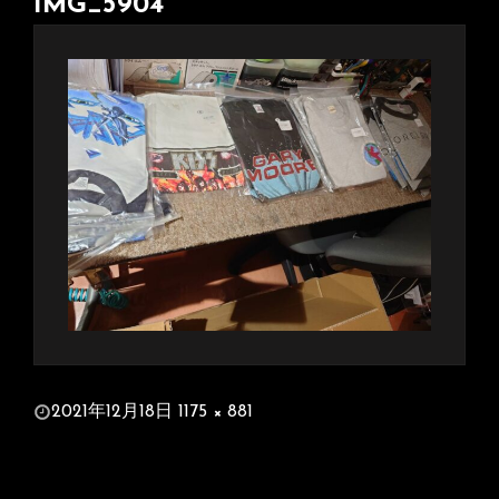
IMG_5904
投
2021年12月18日
1175 × 881
稿
フ
日:
ル
サ