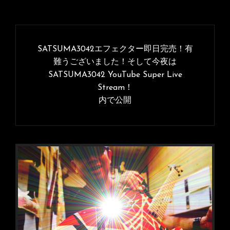
投
稿
SATSUMA3042エフェクター即日完売！有
ナ
難うございました！そして今夜は
SATSUMA3042 YouTube Super Live
ビ
Stream！
ゲ
内で公開
ー
シ
ョ
ン