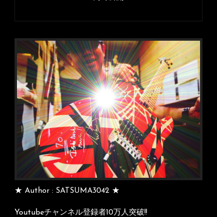
ビ
ゲ
ー
シ
ョ
ン
★ Author : SATSUMA3042 ★
Youtubeチャンネル登録者10万人突破!!