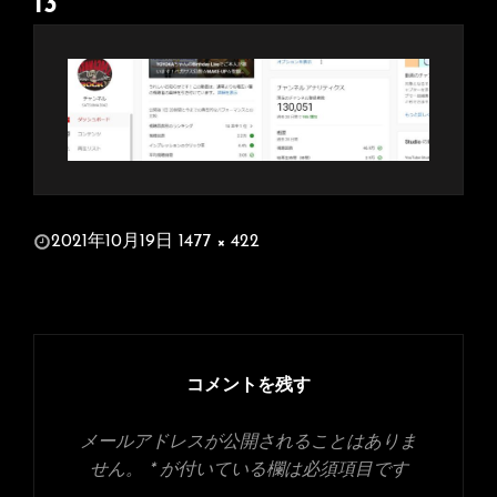
13
投
2021年10月19日
1477 × 422
稿
フ
日:
ル
サ
イ
ズ
コメントを残す
メールアドレスが公開されることはありま
せん。
*
が付いている欄は必須項目です