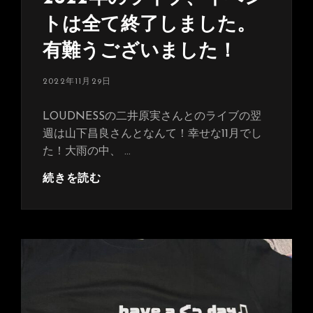
トは全て終了しました。
有難うございました！
投
2022年11月29日
稿
日:
LOUDNESSの二井原実さんとのライブの翌
週は山下昌良さんとなんて！幸せな11月でし
た！大雨の中、 …
2022
続きを読む
年
の
ラ
イ
ブ、
イ
ベ
ン