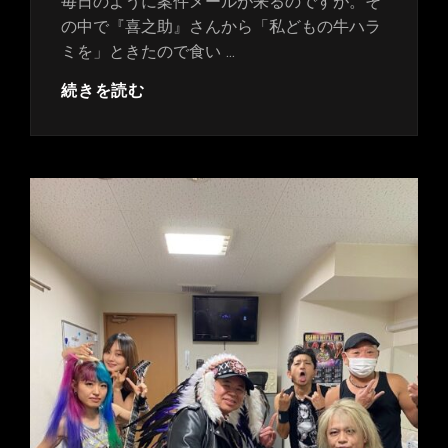
毎日のように案件メールが来るのですが。そ
の中で『喜之助』さんから「私どもの牛ハラ
ミを」ときたので食い …
肉
続きを読む
の
名
門
喜
之
助
さ
ん
か
ら
美
味
し
い