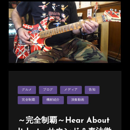
め
く
く
る
福
岡
イ
ベ
ン
ト！
大
盛
況
カ
グルメ
ブログ
メディア
告知
テ
で
ゴ
リ
完全制覇
機材紹介
演奏動画
終
ー
え
る
～完全制覇～Hear About
こ
と