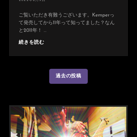
イ
稿
ケ
日:
ご覧いただき有難うございます。Kemperっ
ル
て発売してから11年って知ってました？なん
シ
と2011年！ …
ェ
ン
【Kemper
続きを読む
カ
に
ー
よ
モ
る
デ
サ
投
過去の投稿
ル
ウ
稿
売
ン
ナ
り
ド
ま
ビ
解
す！
説】
ゲ
そ
☆
ー
し
炎
て
シ
の
ぐ