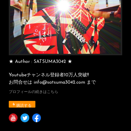
導
ョ
っ
火
ン
さ
線
ん
コ
T
ン
シ
プ
ャ
リ
ツ
ー
が
ト
★ Author : SATSUMA3042 ★
販
☆VAN
売
HALEN
Youtubeチャンネル登録者10万人突破!!
さ
お問合せは info@satsuma3042.com まで
れ
る
プロフィールの続きはこちら
そ
う
購読する
で
す
♪