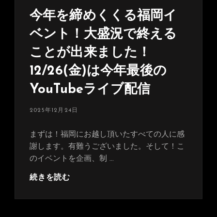
今年を締めくくる福岡イ
ベント！大盛況で終える
ことが出来ました！
12/26(金)は今年最後の
YouTubeライブ配信
投
2025年12月24日
稿
日:
まずは！福岡にお越し頂いたすべての人に感
謝します。有難うございました。そして！こ
のイベントを企画、制 …
今
続きを読む
年
を
締