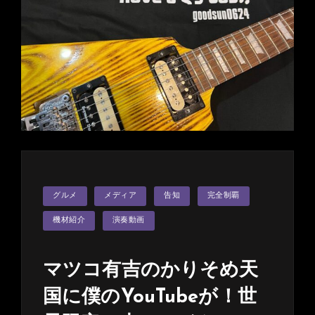
ト
は
全
て
終
了
し
ま
し
た。
有
カ
グルメ
メディア
告知
完全制覇
テ
難
ゴ
う
リ
機材紹介
演奏動画
ー
ご
ざ
マツコ有吉のかりそめ天
い
ま
国に僕のYouTubeが！世
し