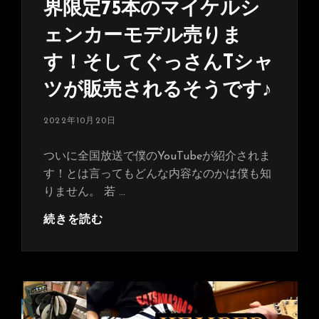
た！
界限定75本のマイケルシ
ェンカーモデル売りま
す！そしてぐっさんTシャ
ツが販売されるそうです♪
投
2022年10月20日
稿
日:
ついに全国放送で僕のYouTubeが紹介されま
す！とは言ってもどんな内容なのかは僕も知
りません。 若 …
マ
続きを読む
ツ
コ
有
吉
の