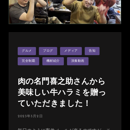
信
サ
ウ
ン
ド
＆
奏
法
カ
グルメ
ブログ
メディア
告知
テ
徹
ゴ
底
リ
完全制覇
機材紹介
演奏動画
ー
解
説
肉の名門喜之助さんから
♫
Ｄ
美味しい牛ハラミを贈っ
Ｖ
Ｄ
ていただきました！
も
完
投
2023年3月2日
稿
成！
日: