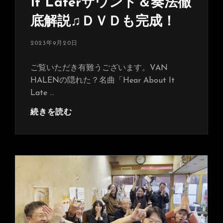
It Laterサウンド＆奏法徹
が
底解説♫ＤＶＤも完成！
出
来
投
2023年9月20日
ま
稿
し
日:
ご覧いただき有難うございます。VAN
た！
HALENの隠れた？名曲「Hear About It
12/26(金)
Late …
は
今
～
続きを読む
年
完
最
全
後
制
の
覇
YouTube
～
ラ
Hear
イ
About
ブ
It
配
Later