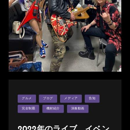
牛
ハ
ラ
ミ
を
贈
っ
て
い
た
だ
き
ま
し
カ
た！
グルメ
ブログ
メディア
告知
テ
ゴ
リ
完全制覇
機材紹介
演奏動画
ー
2022年のライブ、イベン