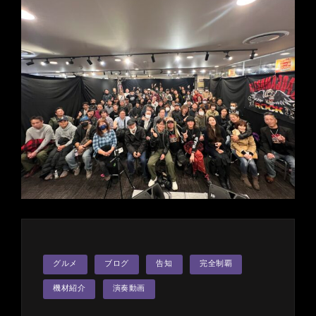
カ
グルメ
ブログ
告知
完全制覇
テ
ゴ
リ
機材紹介
演奏動画
ー