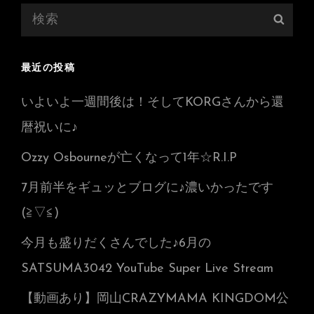
検
検
索:
索
最近の投稿
いよいよ一週間後は！そしてKORGさんから還
暦祝いに♪
Ozzy Osbourneが亡くなって1年☆R.I.P
7月前半をギュッとブログに♪濃いかったです
(≧▽≦)
今月も盛りだくさんでした♪6月の
SATSUMA3042 YouTube Super Live Stream
【動画あり】岡山CRAZYMAMA KINGDOM公