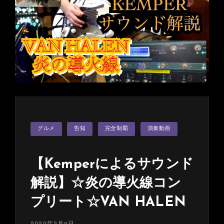
か
り
そ
め
天
国
に
僕
の
YouTube
が！
カ
グルメ
告知
完全制覇
演奏動画
テ
世
ゴ
界
リ
ー
限
【Kemperによるサウンド
定
解説】☆炎の導火線コン
75
本
プリート☆VAN HALEN
の
マ
投
2022年2月9日