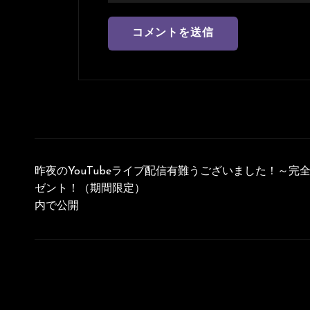
投
稿
昨夜のYouTubeライブ配信有難うございました！～完全
ナ
ゼント！（期間限定）
内で公開
ビ
ゲ
ー
シ
ョ