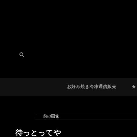
検
検
索:
索
お好み焼き冷凍通信販売
★
前の画像
待っとってや