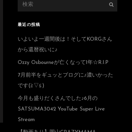
検
検
索:
索
最近の投稿
いよいよ一週間後は！そしてKORGさん
から還暦祝いに♪
Ozzy Osbourneが亡くなって1年☆R.I.P
7月前半をギュッとブログに♪濃いかった
です(≧▽≦)
今月も盛りだくさんでした♪6月の
SATSUMA3042 YouTube Super Live
Stream