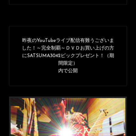
投
稿
昨夜のYouTubeライブ配信有難うございま
ナ
した！～完全制覇～ＤＶＤお買い上げの方
にSATSUMA3042ピックプレゼント！（期
ビ
間限定）
ゲ
内で公開
ー
シ
ョ
ン