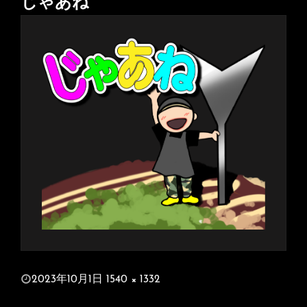
じゃあね
投
2023年10月1日
1540 × 1332
稿
フ