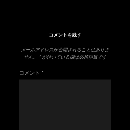
稿
フ
日:
ル
サ
イ
ズ
コメントを残す
メールアドレスが公開されることはありま
せん。
*
が付いている欄は必須項目です
コメント
*