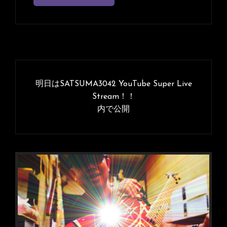
投
稿
明日はSATSUMA3042 YouTube Super Live
ナ
Stream！！
内で公開
ビ
ゲ
ー
シ
ョ
ン