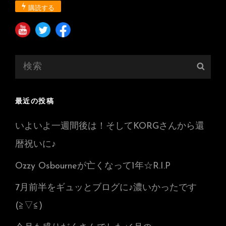
購読する
検
検
索:
索
最近の投稿
いよいよ一週間後は！そしてKORGさんから還
暦祝いに♪
Ozzy Osbourneが亡くなって1年☆R.I.P
7月前半をギュッとブログに♪濃いかったです
(≧▽≦)