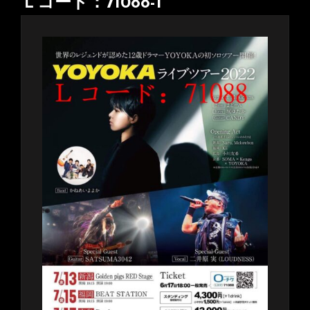
Ｌコード：71088-1