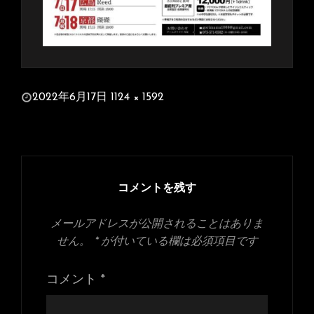
投
2022年6月17日
1124 × 1592
稿
フ
日:
ル
サ
イ
ズ
コメントを残す
メールアドレスが公開されることはありま
せん。
*
が付いている欄は必須項目です
コメント
*