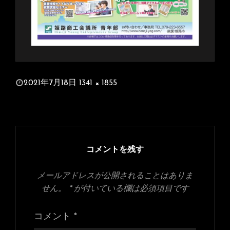
投
2021年7月18日
1341 × 1855
稿
フ
日:
ル
サ
イ
ズ
コメントを残す
メールアドレスが公開されることはありま
せん。
*
が付いている欄は必須項目です
コメント
*