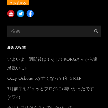
購読する
検
検
索:
索
最近の投稿
いよいよ一週間後は！そしてKORGさんから還
暦祝いに♪
Ozzy Osbourneが亡くなって1年☆R.I.P
7月前半をギュッとブログに♪濃いかったです
(≧▽≦)