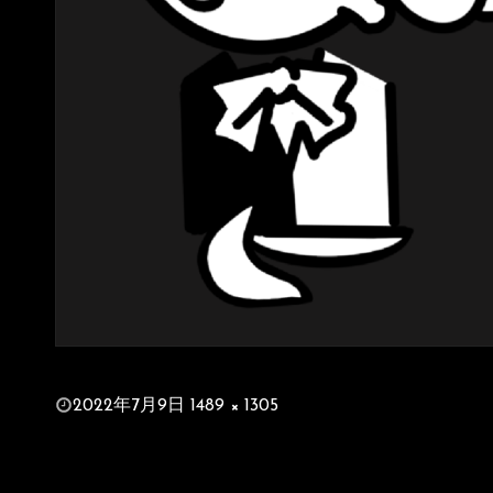
投
2022年7月9日
1489 × 1305
稿
フ
日:
ル
サ