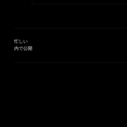
投
稿
忙しい
ナ
内で公開
ビ
ゲ
ー
シ
ョ
ン