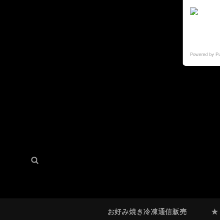
Powered by P
検
検
索:
索
お好み焼き冷凍通信販売
★