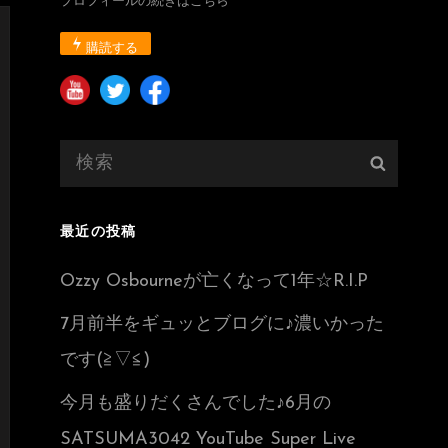
プロフィールの続きはこちら
購読する
検
検
索:
索
最近の投稿
Ozzy Osbourneが亡くなって1年☆R.I.P
7月前半をギュッとブログに♪濃いかった
です(≧▽≦)
今月も盛りだくさんでした♪6月の
SATSUMA3042 YouTube Super Live